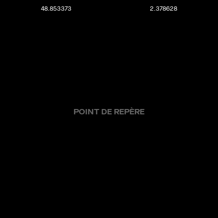
48.853373
2.378628
POINT DE REPÈRE
offres actuelles
ventes réalisées
nos métiers