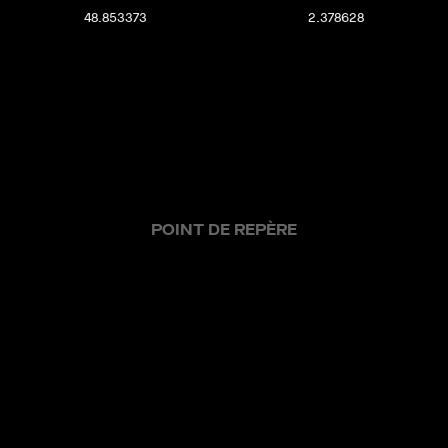
48.853373
2.378628
POINT DE REPÈRE
offres actuelles
ventes réalisées
nos métiers