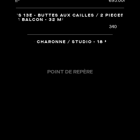
695.000 €
100m
48.853373
2.378628
PARIS 13E - BUTTES AUX CAILLES / 2 PIECES
AVEC BALCON - 32 M²
2
340.000 €
32m
PARIS 11E - CHARONNE / STUDIO - 18 M²
2
162.000 €
18m
PARIS 18E - VILLA VAUVENARGUES / IMMEUBLE
- 160 M²
POINT DE REPÈRE
2
1.650.000 €
160m
PARIS 18E - ABBESSES - RUE LEPIC / 2 PIÈCES -
41M²
2
472.000 €
41m
PARIS 2E - RUE MONTORGUEIL / 2 PIÈCES - 45
M²
2
545.000€
45m