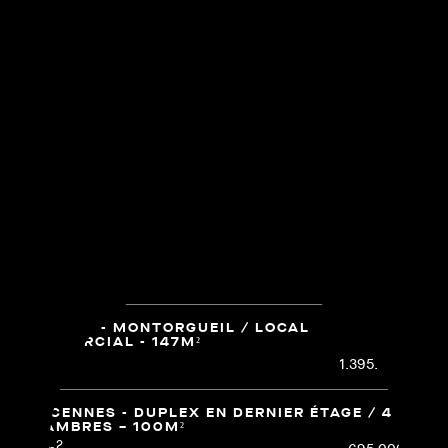
fermer
PARIS 11E - FAUBOURG SAINT ANTOINE / 2
PIÈCES - 33 M²
2
320.000 €
33m
PARIS 11E - COEUR BASTILLE / 2 PIÈCES - 34M²
2
380.000 €
34m
PARIS 11E - FAIDHERBE CHALIGNY / STUDIO -
14M²
2
159.000 €
14m
PARIS 2E - MONTORGUEIL / LOCAL
COMMERCIAL - 147M²
2
1.395.000 €
147m
VINCENNES - DUPLEX EN DERNIER ÉTAGE / 4
CHAMBRES – 100M²
2