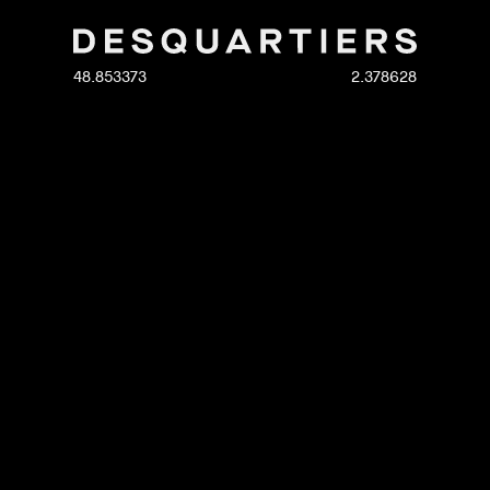
48.853373
2.378628
a
nos métiers