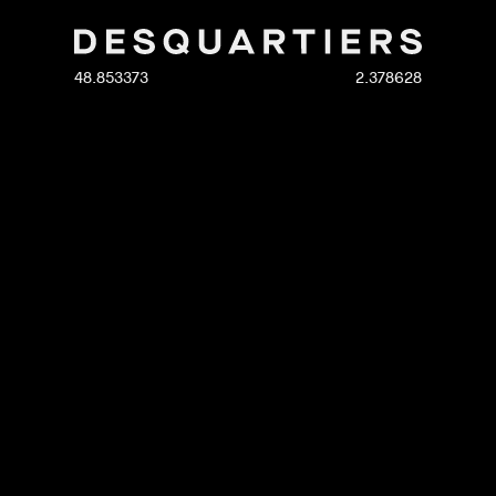
48.853373
2.378628
a
nos métiers