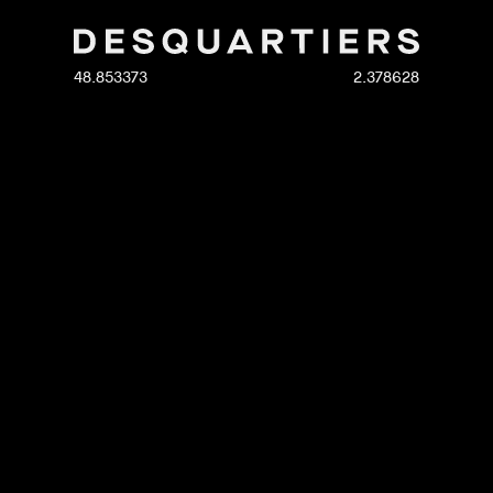
48.853373
2.378628
a
nos métiers