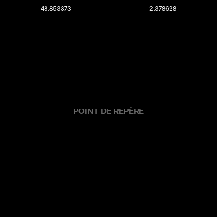
48.853373
2.378628
POINT DE REPÈRE
offres actuelles
ventes réalisées
nos métiers