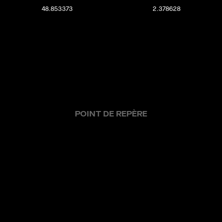
48.853373
2.378628
POINT DE REPÈRE
offres actuelles
ventes réalisées
nos métiers